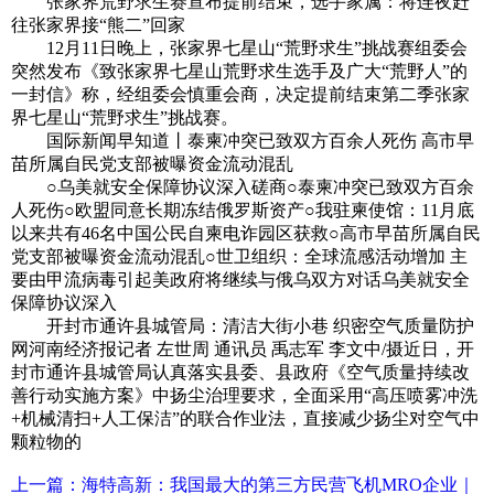
张家界荒野求生赛宣布提前结束，选手家属：将连夜赶
往张家界接“熊二”回家
12月11日晚上，张家界七星山“荒野求生”挑战赛组委会
突然发布《致张家界七星山荒野求生选手及广大“荒野人”的
一封信》称，经组委会慎重会商，决定提前结束第二季张家
界七星山“荒野求生”挑战赛。
国际新闻早知道丨泰柬冲突已致双方百余人死伤 高市早
苗所属自民党支部被曝资金流动混乱
○乌美就安全保障协议深入磋商○泰柬冲突已致双方百余
人死伤○欧盟同意长期冻结俄罗斯资产○我驻柬使馆：11月底
以来共有46名中国公民自柬电诈园区获救○高市早苗所属自民
党支部被曝资金流动混乱○世卫组织：全球流感活动增加 主
要由甲流病毒引起美政府将继续与俄乌双方对话乌美就安全
保障协议深入
开封市通许县城管局：清洁大街小巷 织密空气质量防护
网河南经济报记者 左世周 通讯员 禹志军 李文中/摄近日，开
封市通许县城管局认真落实县委、县政府《空气质量持续改
善行动实施方案》中扬尘治理要求，全面采用“高压喷雾冲洗
+机械清扫+人工保洁”的联合作业法，直接减少扬尘对空气中
颗粒物的
上一篇：海特高新：我国最大的第三方民营飞机MRO企业｜