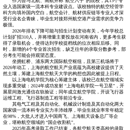
作为曾与北航、南航并称“航空六子”的院校，其13个专
业入选国家级一流本科专业建设点。该校独特的航空经管学
科方向填补国内空白，航空会计、航材供应链等专业人才深
受行业名企青睐，毕业生对接郑州航空港产业需求的竞争力
极强。
2026年排名下降可能与招生计划变动有关，今年学校总
计划扩招310人，并将增量主要投放在河南省内，更多考生获
得了录取机会，使得达到学校提档线的位次相应后移。同
时，新增的4个专业首次招生，缺乏往年的录取分数参考，部
分考生可能会持观望态度。
坐拥虹桥、浦东两大国际航空枢纽，且第三机场将于
2026年动工，上海的航空航天产业底蕴为高校建设提供了天
然土壤，筹建上海航空航天大学的构想也因此被提上日程。
以上海电机学院为核心筹建主体，该校已在航空领域实
现多重突破：2024年成功发射 “上海电机学院一号卫星”，开
展星间激光通信在轨验证；同年成立航空学院，开设飞行器
运维工程、飞行器制造工程等前沿专业。
其电气工程及其自动化、机械设计制造及其自动化两大
国家级一流本科专业实力丰沛雄厚，毕业生就业率常年稳定
在98%，大批人才进入中国商飞、上海航天设备总厂等企
业，堪称航空领域的 “国企收割机”。
2025年高考录取工作已结束，各航空航天类高校的录取