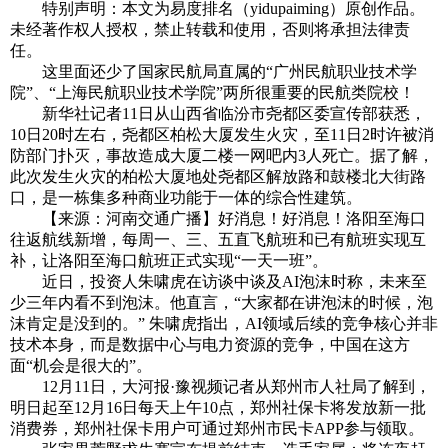
特别声明：本文为易度排名（yidupaiming）原创作品。
未经著作权人授权，禁止转载和使用，否则将承担法律责
任。
这里面还少了国家民航局直属的“广州民航职业技术学
院”、“上海民航职业技术学院”两所很重要的民航类院校！
新华社记者11日从山西省临汾市尧都区委宣传部获悉，
10日20时左右，尧都区柏松大厦发生火灾，至11日2时许被消
防部门扑灭，事故造成大厦二楼一网吧内3人死亡。据了解，
此次发生火灾的柏松大厦地处尧都区解放路和鼓楼北大街路
口，是一栋集多种商业功能于一体的综合性建筑。
【来源：河南交通广播】好消息！好消息！洛阳至海口
往返航线新增，每周一、三、五直飞航班和已有航班实现互
补，让洛阳至海口航班正式实现“一天一班”。
近日，投资人朱啸虎在访谈中谈及AI泡沫时称，未来至
少三年内看不到泡沫。他直言，“大家都在讲泡沫的时候，泡
沫肯定是没到的。” 朱啸虎指出，AI领域后续的竞争核心并非
技术本身，而是数据中心与电力资源的竞争，中国在这方
面“机会是很大的”。
12月11日，大河报·豫视频记者从郑州市人社局了解到，
明日起至12月16日每天上午10点，郑州社保卡将发放新一批
消费券，郑州社保卡用户可通过郑州市民卡APP参与领取。