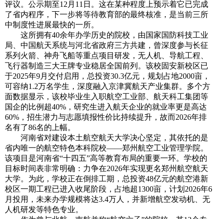
评议。公示期至12月11日。这在某种程度上预示着它已完成
了省内程序，下一步将等待教育部的最终核准，是当前三所
中制度性进展最快的一所。
这所拥有40余年办学历史的院校，由国家国防科技工业
局、中国航天系统与河北省政府三方共建，曾深度参与长征
系列火箭、神舟飞船等重点项目研发，无人机、导航工程、
飞行器制造三大王牌专业稳居全国前列。该校固安新校区已
于2025年9月交付启用，总投资30.3亿元，规划占地2000亩，
可容纳1.2万名学生，深度融入京津冀航天产业集群。多个方
面数据显示，该校毕业生入职航空工业部、航天科工集团等
国企的比例超40%，研究生进入航天企业的就业率更是高达
60%，招生潜力与志愿填报性价比持续提升，故而2026年排
名有了86名的上幅。
河南省对建设本土航空航天大学决心坚定，其依托的是
省内唯一的航空特色本科院校——郑州航空工业管理学院。
该项目是河南省“十四五”高等教育布局的重要一环。学校的
目标时间表非常明确：力争在2026年实现更名郑州航空航天
大学。为此，学校正在倒排工期，总投资48亿元的航空港新
校区一期工程已进入收尾阶段，占地超1300亩，计划2026年6
月投用，未来办学规模将达3.4万人，并新增航空发动机、无
人机研发等特色专业。