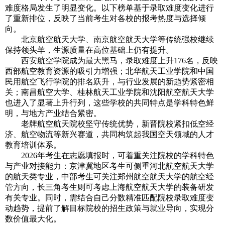
难度格局发生了明显变化。以下榜单基于录取难度变化进行
了重新排位，反映了当前考生对各校的报考热度与选择倾
向。
北京航空航天大学、南京航空航天大学等传统强校继续
保持领头羊，生源质量在高位基础上仍有提升。
西安航空学院成为最大黑马，录取难度上升176名，反映
西部航空教育资源的吸引力增强；北华航天工业学院和中国
民用航空飞行学院的排名跃升，与行业发展的新趋势紧密相
关；南昌航空大学、桂林航天工业学院和沈阳航空航天大学
也进入了显著上升行列，这些学校的共同特点是学科特色鲜
明，与地方产业结合紧密。
老牌航空航天院校坚守传统优势，新晋院校紧扣低空经
济、航空物流等新兴赛道，共同构筑起我国空天领域的人才
教育培训体系。
2026年考生在志愿填报时，可着重关注院校的学科特色
与产业对接能力：京津冀地区考生可侧重河北航空航天大学
的航天类专业，中部考生可关注郑州航空航天大学的航空经
管方向，长三角考生则可考虑上海航空航天大学的装备研发
有关专业。同时，需结合自己分数精准匹配院校录取难度变
动趋势，提前了解目标院校的招生政策与就业导向，实现分
数价值最大化。